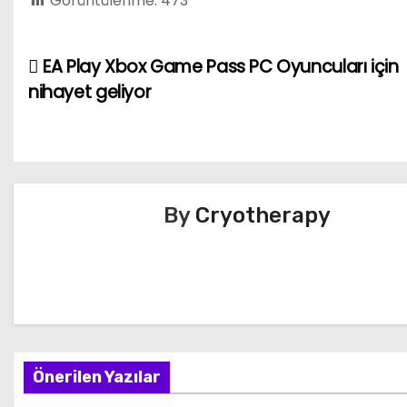
Görüntülenme:
473
EA Play Xbox Game Pass PC Oyuncuları için
Y
nihayet geliyor
a
z
ı
By
Cryotherapy
g
e
z
i
n
Önerilen Yazılar