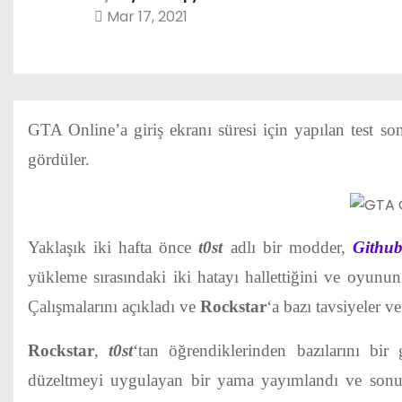
Mar 17, 2021
GTA Online’a giriş ekranı süresi için yapılan test so
gördüler.
Yaklaşık iki hafta önce
t0st
adlı bir modder,
Githu
yükleme sırasındaki iki hatayı hallettiğini ve oyunu
Çalışmalarını açıkladı ve
Rockstar
‘a bazı tavsiyeler ve
Rockstar
,
t0st
‘tan öğrendiklerinden bazılarını bi
düzeltmeyi uygulayan bir yama yayımlandı ve sonu