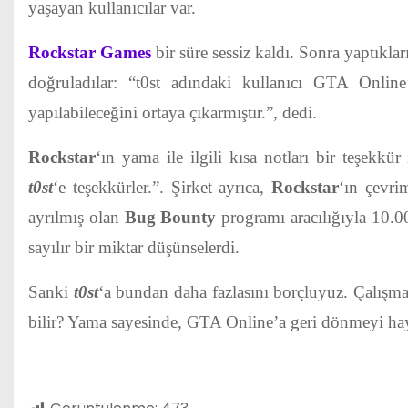
yaşayan kullanıcılar var.
Rockstar Games
bir süre sessiz kaldı. Sonra yaptıkla
doğruladılar: “t0st adındaki kullanıcı GTA Onlin
yapılabileceğini ortaya çıkarmıştır.”, dedi.
Rockstar
‘ın yama ile ilgili kısa notları bir teşekkü
t0st
‘e teşekkürler.”. Şirket ayrıca,
Rockstar
‘ın çevri
ayrılmış olan
Bug Bounty
programı aracılığıyla 10.00
sayılır bir miktar düşünselerdi.
Sanki
t0st
‘a bundan daha fazlasını borçluyuz. Çalışma
bilir? Yama sayesinde, GTA Online’a geri dönmeyi hay