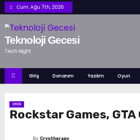
S
Cum. Ağu 7th, 2026
k
i
p
Teknoloji Gecesi
t
o
Tech Night
c
o
n
Giriş
Donanım
Yazılım
Oyun
t
e
n
OYUN
t
Rockstar Games, GTA O
By
Cryotherapy