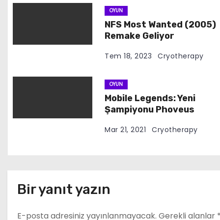
m
OYUN
e
NFS Most Wanted (2005)
Remake Geliyor
s
Tem 18, 2023
Cryotherapy
i
OYUN
Mobile Legends: Yeni
Şampiyonu Phoveus
Mar 21, 2021
Cryotherapy
Bir yanıt yazın
E-posta adresiniz yayınlanmayacak.
Gerekli alanlar