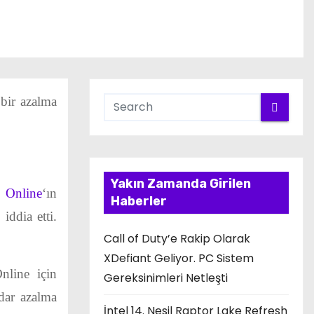
 bir azalma
Yakın Zamanda Girilen
 Online
‘ın
Haberler
iddia etti.
Call of Duty’e Rakip Olarak
XDefiant Geliyor. PC Sistem
nline için
Gereksinimleri Netleşti
dar azalma
İntel 14. Nesil Raptor Lake Refresh