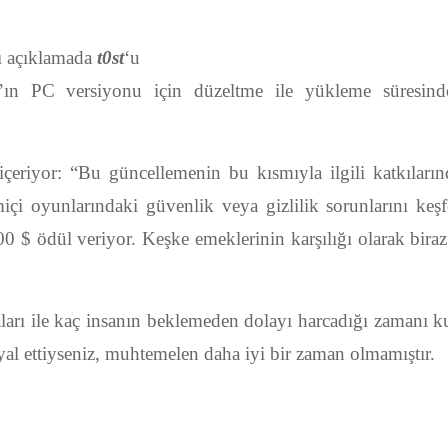
rı açıklamada
t0st
‘u
e’ın PC versiyonu için düzeltme ile yükleme süresind
r içeriyor: “Bu güncellemenin bu kısmıyla ilgili katkıları
miçi oyunlarındaki güvenlik veya gizlilik sorunlarını keş
0 $ ödül veriyor. Keşke emeklerinin karşılığı olarak biraz
ları ile kaç insanın beklemeden dolayı harcadığı zamanı k
al ettiyseniz, muhtemelen daha iyi bir zaman olmamıştır.