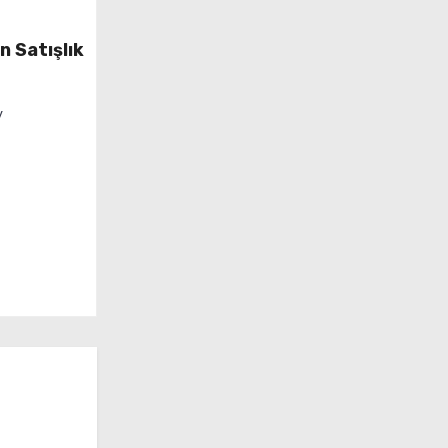
n Satışlık
y