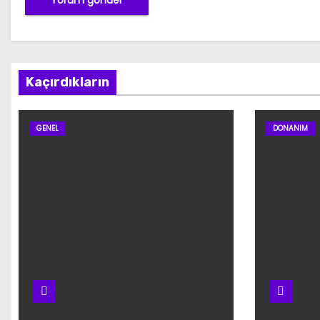
Kaçırdıkların
GENEL
DONANIM