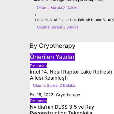
Yazı
AMD FSR 3 ve Diğer Teknolojilerini Duyuruldu
gezinmesi
İntel 14. Nesil Raptor Lake Refresh İşlemci Ailesi K
By
Cryotherapy
Önerilen Yazılar
Donanım
İntel 14. Nesil Raptor Lake Refresh
Ailesi Kesinleşti
Eki 16, 2023
Cryotherapy
Donanım
Nvidia’nın DLSS 3.5 ve Ray
Reconstruction Teknolojisi