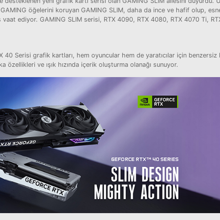
e desteklenen yeni grafik kartı serisi olan GAMING SLIM ailesini duyurdu. 
 GAMING öğelerini koruyan GAMING SLIM, daha da ince ve hafif olup, esn
s vaat ediyor. GAMING SLIM serisi, RTX 4090, RTX 4080, RTX 4070 Ti, RT
.
40 Serisi grafik kartları, hem oyuncular hem de yaratıcılar için benzersiz 
a özellikleri ve ışık hızında içerik oluşturma olanağı sunuyor.