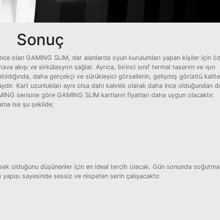
Sonuç
ce olan GAMING SLIM, dar alanlarda oyun kurulumları yapan kişiler için öz
va akışı ve sirkülasyon sağlar. Ayrıca, birinci sınıf termal tasarım ve ışın
tıldığında, daha gerçekçi ve sürükleyici görsellerin, gelişmiş görüntü kalite
aydır. Kart uzunlukları aynı olsa dahi kalınlık olarak daha ince olduğundan d
NG serisine göre GAMING SLIM kartların fiyatları daha uygun olacaktır.
ma ise şu şekilde;
üksek olduğunu düşünenler için en ideal tercih olacak. Gün sonunda soğutma
yapısı sayesinde sessiz ve nispeten serin çalışacaktır.