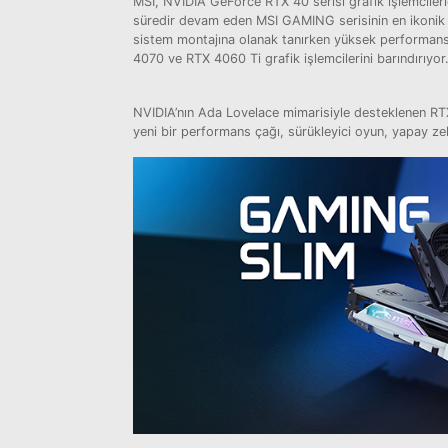
MSI, NVIDIA GeForce RTX 40 serisi grafik işlemcilerl
süredir devam eden MSI GAMING serisinin en ikonik
sistem montajına olanak tanırken yüksek performan
4070 ve RTX 4060 Ti grafik işlemcilerini barındırıyor
NVIDIA’nın Ada Lovelace mimarisiyle desteklenen RTX 
yeni bir performans çağı, sürükleyici oyun, yapay zek