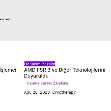
esinleşti
Donanım
Yazılım
 İşlemci
AMD FSR 3 ve Diğer Teknolojilerini
Duyuruldu
Ağu 28, 2023
Cryotherapy