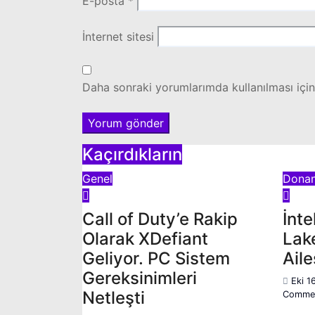
E-posta
*
İnternet sitesi
Daha sonraki yorumlarımda kullanılması için
Kaçırdıkların
Genel
Dona
Call of Duty’e Rakip
İnte
Olarak XDefiant
Lak
Geliyor. PC Sistem
Aile
Gereksinimleri
Eki 1
Netleşti
Comme