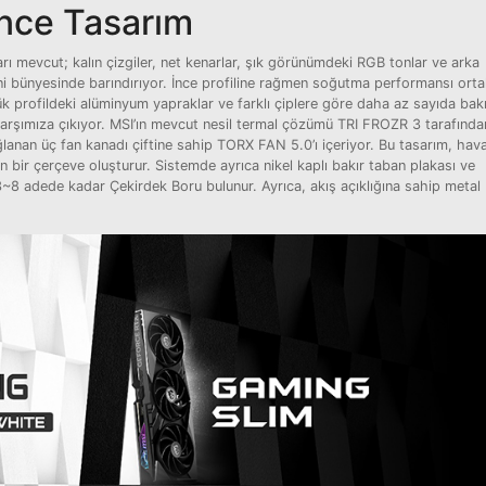
İnce Tasarım
mevcut; kalın çizgiler, net kenarlar, şık görünümdeki RGB tonlar ve arka
ini bünyesinde barındırıyor. İnce profiline rağmen soğutma performansı ort
rofildeki alüminyum yapraklar ve farklı çiplere göre daha az sayıda bakır
arşımıza çıkıyor. MSI’ın mevcut nesil termal çözümü TRI FROZR 3 tarafında
lanan üç fan kanadı çiftine sahip TORX FAN 5.0’ı içeriyor. Bu tasarım, hav
n bir çerçeve oluşturur. Sistemde ayrıca nikel kaplı bakır taban plakası ve
 3~8 adede kadar Çekirdek Boru bulunur. Ayrıca, akış açıklığına sahip metal 