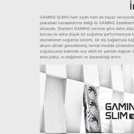
GAMING SLIM’in hem siyah hem de beyaz versiyonları 
plakadaki havalandırma deliği ile GAMING özellikler
düzeyde. Standart GAMING serisine göre daha düşük p
borusu ile daha düşük bir soğutma performansıyla k
desteklenen soğutma sistemi, bir dış bağlantıyla bağ
akışını alttaki güncellenmiş termal modüle yönlendire
soğutucunun kalbinde ısıyı etkili bir şekilde dağıtan
arka plaka, ısı dağılımını ve dayanıklılığı artırır.