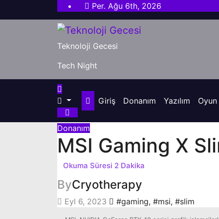
Skip
Per. Ağu 6th, 2026
to
content
Teknoloji Gecesi
Tech Night
Giriş
Donanım
Yazılım
Oyun
Donanım
MSI Gaming X Sli
By
Cryotherapy
Eyl 6, 2023
#gaming
,
#msi
,
#slim