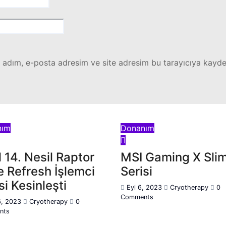
 adım, e-posta adresim ve site adresim bu tarayıcıya kayded
nım
Donanım
l 14. Nesil Raptor
MSI Gaming X Sli
e Refresh İşlemci
Serisi
si Kesinleşti
Eyl 6, 2023
Cryotherapy
0
Comments
6, 2023
Cryotherapy
0
nts