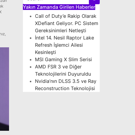
Uzun
ek
Yakın Zamanda Girilen Haberler
X
Call of Duty’e Rakip Olarak
XDefiant Geliyor. PC Sistem
Gereksinimleri Netleşti
hız,
İntel 14. Nesil Raptor Lake
Refresh İşlemci Ailesi
Kesinleşti
MSI Gaming X Slim Serisi
AMD FSR 3 ve Diğer
Teknolojilerini Duyuruldu
Nvidia’nın DLSS 3.5 ve Ray
Reconstruction Teknolojisi