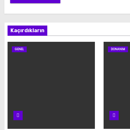
Kaçırdıkların
GENEL
DONANIM