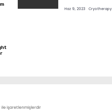
em
Haz 9, 2023
Cryotherapy
ght
or
*
ile işaretlenmişlerdir