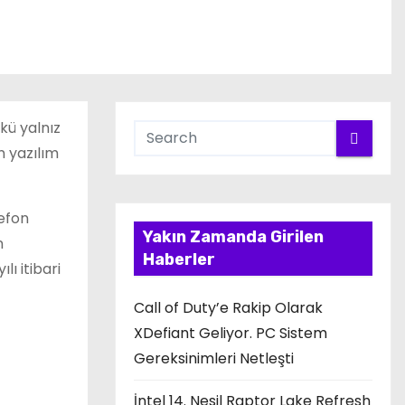
kü yalnız
n yazılım
lefon
Yakın Zamanda Girilen
n
Haberler
lı itibari
Call of Duty’e Rakip Olarak
XDefiant Geliyor. PC Sistem
Gereksinimleri Netleşti
İntel 14. Nesil Raptor Lake Refresh