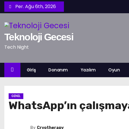
S
Per. Ağu 6th, 2026
k
i
p
Teknoloji Gecesi
t
o
Tech Night
c
o
n
Giriş
Donanım
Yazılım
Oyun
t
e
n
GENEL
t
WhatsApp’ın çalışmaya
By
Cryotherapy