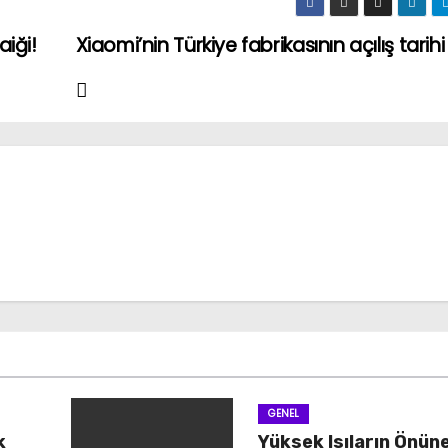
aiği!
Xiaomi’nin Türkiye fabrikasının açılış tarihi
GENEL
k
Yüksek Isıların Önün