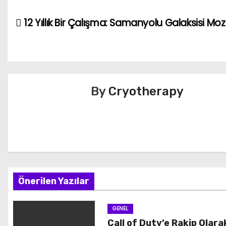
12 Yıllık Bir Çalışma: Samanyolu Galaksisi Moz
Y
a
z
ı
By
Cryotherapy
g
e
z
i
Önerilen Yazılar
n
GENEL
m
Call of Duty’e Rakip Olara