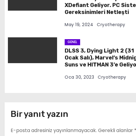
e
XDefiant Geliyor. PC Sist
Gereksinimleri Netleşti
s
May 19, 2024
Cryotherapy
i
GENEL
DLSS 3, Dying Light 2 (31
Ocak Salı), Marvel’s Midni
Suns ve HITMAN 3’e Geliy
Oca 30, 2023
Cryotherapy
Bir yanıt yazın
E-posta adresiniz yayınlanmayacak.
Gerekli alanlar