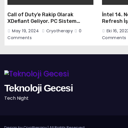
Call of Duty’e Rakip Olarak
İntel 14. 
XDefiant Geliyor. PC Sistem
Refresh İş
Gereksinimleri Netleşti
May 19, 2024
Cryotherapy
0
Eki 16, 20
Comments
Comments
Teknoloji Gecesi
Tech Night
Design by Cryotherapy
|
All Rights Reserved