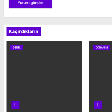
Kaçırdıkların
GENEL
DONANIM