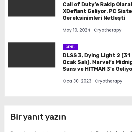
m
Call of Duty’e Rakip Olara
e
XDefiant Geliyor. PC Sist
Gereksinimleri Netleşti
s
May 19, 2024
Cryotherapy
i
GENEL
DLSS 3, Dying Light 2 (31
Ocak Salı), Marvel’s Midni
Suns ve HITMAN 3’e Geliy
Oca 30, 2023
Cryotherapy
Bir yanıt yazın