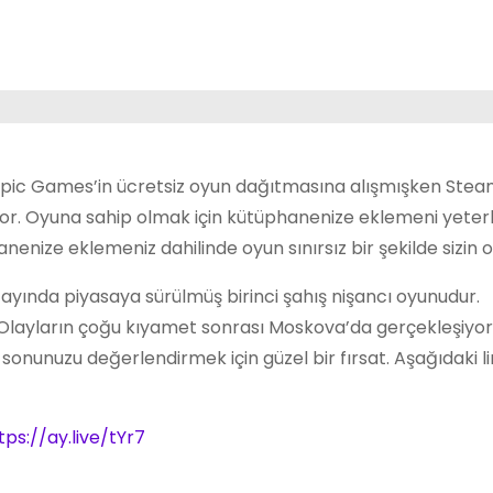
 Epic Games’in ücretsiz oyun dağıtmasına alışmışken Ste
yor. Oyuna sahip olmak için kütüphanenize eklemeni yeterli
nize eklemeniz dahilinde oyun sınırsız bir şekilde sizin o
 ayında piyasaya sürülmüş birinci şahış nişancı oyunudur.
Olayların çoğu kıyamet sonrası Moskova’da gerçekleşiyor
 sonunuzu değerlendirmek için güzel bir fırsat. Aşağıdaki l
tps://ay.live/tYr7