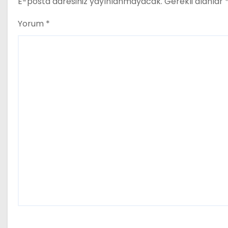
E-posta adresiniz yayınlanmayacak.
Gerekli alanlar
Yorum
*