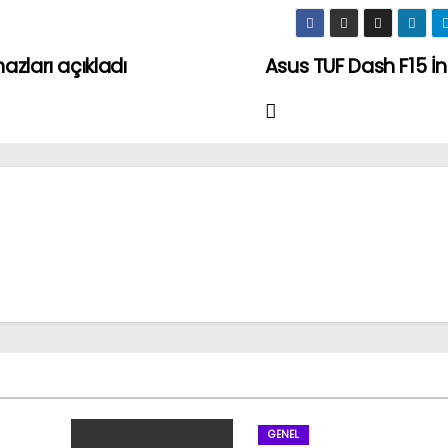
zları açıkladı
Asus TUF Dash F15 İ
GENEL