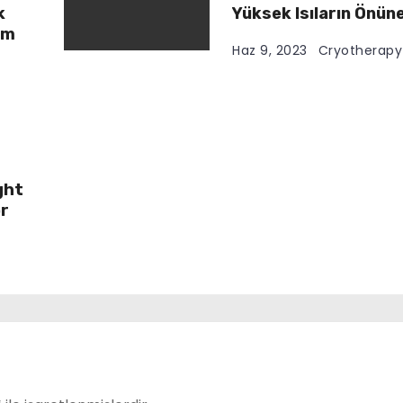
k
Yüksek Isıların Önün
em
Haz 9, 2023
Cryotherapy
ght
or