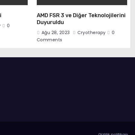
i
AMD FSR 3 ve Diğer Teknolojilerini
Duyuruldu
y
0
Ağu 28, 2023
Cryotherapy
0
Comments
Gizlilik politikası