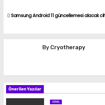
Samsung Android 11 güncellemesi alacak ciha
Y
a
z
ı
By
Cryotherapy
g
e
z
i
Önerilen Yazılar
n
GENEL