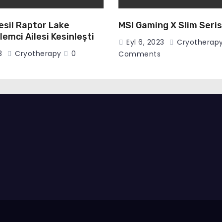
Nesil Raptor Lake
MSI Gaming X Slim Seris
lemci Ailesi Kesinleşti
Eyl 6, 2023
Cryotherap
23
Cryotherapy
0
Comments