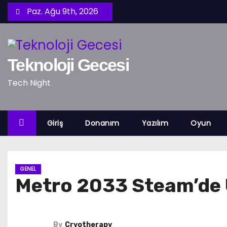
S
Paz. Ağu 9th, 2026
k
i
p
Teknoloji Gecesi
t
o
Tech Night
c
o
n
Giriş
Donanım
Yazılım
Oyun
t
e
n
GENEL
t
Metro 2033 Steam’de 
By
Cryotherapy