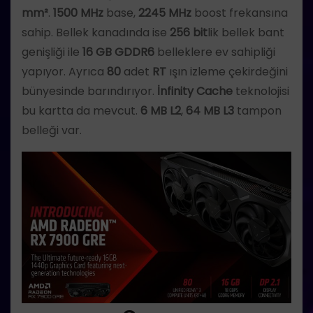
mm²
.
1500 MHz
base,
2245 MHz
boost frekansına
sahip. Bellek kanadında ise
256 bit
lik bellek bant
genişliği ile
16 GB GDDR6
belleklere ev sahipliği
yapıyor. Ayrıca
80
adet
RT
ışın izleme çekirdeğini
bünyesinde barındırıyor.
İnfinity Cache
teknolojisi
bu kartta da mevcut.
6 MB L2
,
64 MB L3
tampon
belleği var.