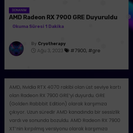
❅
❅
DONANIM
❅
❅
❅
❅
❅
AMD Radeon RX 7900 GRE Duyuruldu
❅
❅
❅
By
Cryotherapy
Ağu 3, 2023
#7900
,
#gre
❅
❅
❅
❅
❅
AMD, Nvidia RTX 4070 rakibi olan üst seviye kartı
❅
olan Radeon RX 7900 GRE’yi duyurdu. GRE
(Golden Rabbbit Edition) olarak karşımıza
çıkıyor. Uzun süredir AMD kanadında bir sessizlik
vardı ve sonunda bozuldu. AMD Radeon RX 7900
XT’nin kırpılmış versiyonu olarak karşımıza