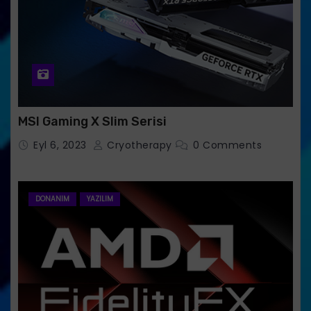
MSI Gaming X Slim Serisi
Eyl 6, 2023
Cryotherapy
0 Comments
DONANIM
YAZILIM