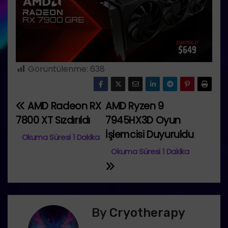
Görüntülenme:
638
AMD Radeon RX
AMD Ryzen 9
Y
7800 XT Sızdırıldı
7945HX3D Oyun
a
İşlemcisi Duyuruldu
z
ı
g
By
Cryotherapy
e