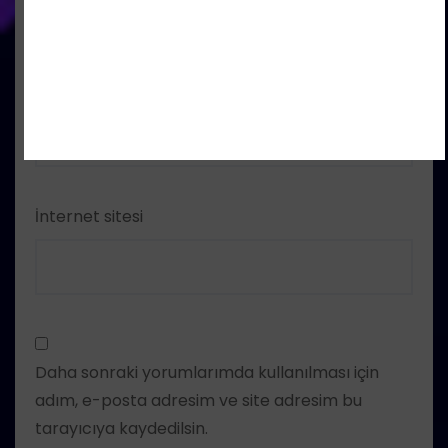
E-posta
*
İnternet sitesi
Daha sonraki yorumlarımda kullanılması için
adım, e-posta adresim ve site adresim bu
tarayıcıya kaydedilsin.