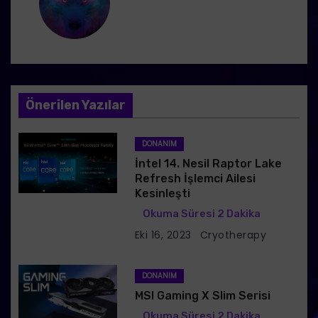
z
i
n
m
Önerilen Yazılar
e
DONANIM
s
İntel 14. Nesil Raptor Lake
Refresh İşlemci Ailesi
i
Kesinleşti
Eki 16, 2023
Cryotherapy
DONANIM
MSI Gaming X Slim Serisi