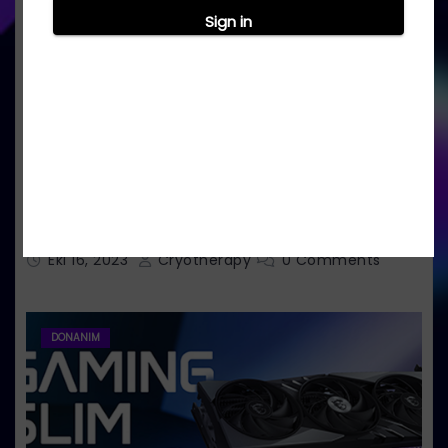
İntel 14. Nesil Raptor Lake Refresh İşlemci
Ailesi Kesinleşti
Eki 16, 2023
Cryotherapy
0 Comments
DONANIM