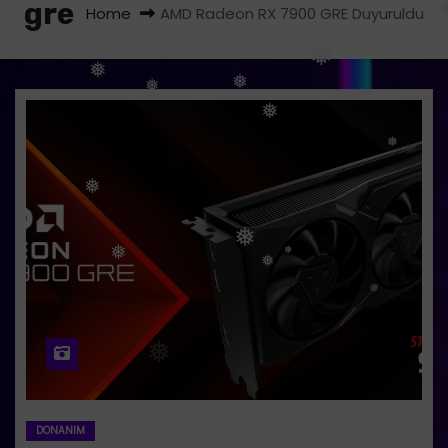
gre
❅
❅
Home
AMD Radeon RX 7900 GRE Duyuruldu
❅
❅
❅
❅
❅
❅
❅
❅
❅
❅
❅
❅
❅
❅
❅
DONANIM