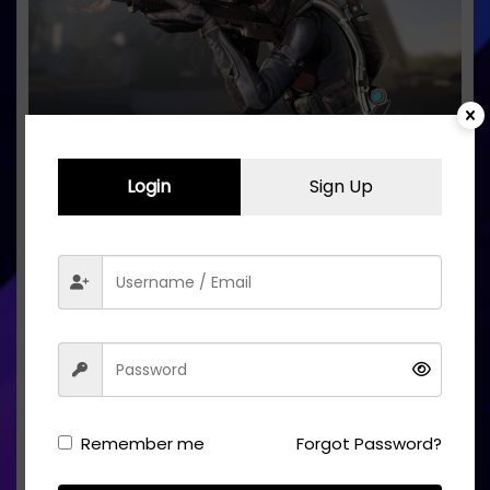
Login
Sign Up
Call of Duty’e Rakip Olarak XDefiant Geliyor.
PC Sistem Gereksinimleri Netleşti
May 19, 2024
Cryotherapy
0 Comments
DONANIM
Remember me
Forgot Password?
Sign in