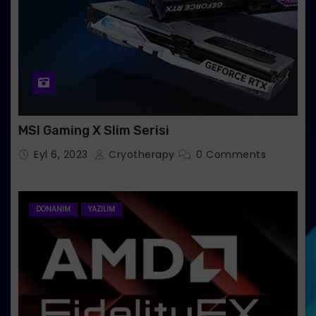
MSI Gaming X Slim Serisi
Eyl 6, 2023
Cryotherapy
0 Comments
DONANIM
YAZILIM