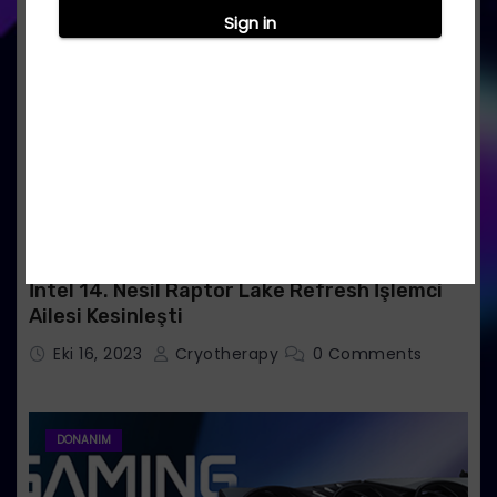
Sign in
İntel 14. Nesil Raptor Lake Refresh İşlemci
Ailesi Kesinleşti
Eki 16, 2023
Cryotherapy
0 Comments
DONANIM