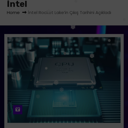
İntel
❅
Home
İntel Rocket Lake’in Çıkış Tarihini Açıkladı
❅
❅
❅
❅
❅
❅
❅
❅
❅
❅
❅
❅