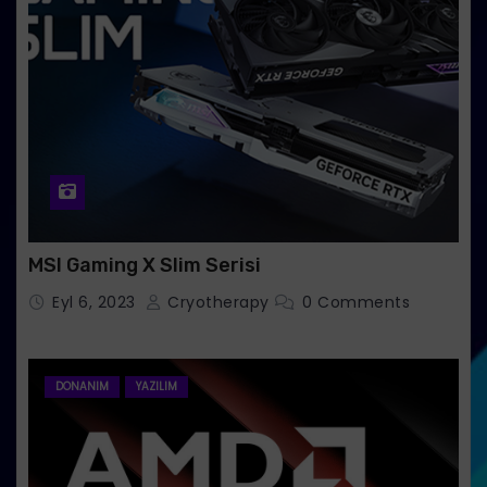
MSI Gaming X Slim Serisi
Eyl 6, 2023
Cryotherapy
0 Comments
DONANIM
YAZILIM