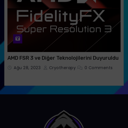
AMD FSR 3 ve Diğer Teknolojilerini Duyuruldu
Ağu 28, 2023
Cryotherapy
0 Comments