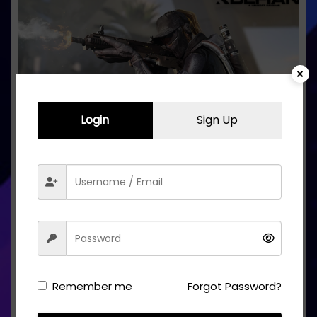
Login
Sign Up
Call of Duty’e Rakip Olarak XDefiant Geliyor.
PC Sistem Gereksinimleri Netleşti
May 19, 2024
Cryotherapy
0 Comments
Remember me
Forgot Password?
DONANIM