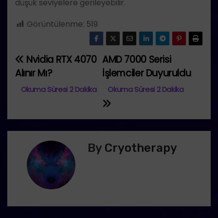
düşük seviyelere gerileyebilir.
Görüntülenme:
519
Nvidia RTX 4070
AMD 7000 Serisi
Y
Alınır Mı?
İşlemciler Duyuruldu
a
z
ı
g
By
Cryotherapy
e
z
i