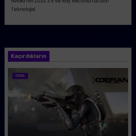
Nvidia’nın DLSS 3.5 ve Ray Reconstruction
Teknolojisi
Kaçırdıkların
GENEL