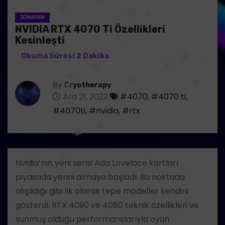
❅
DONANIM
❅
❅
NVIDIA RTX 4070 Ti Özellikleri
❅
❅
Kesinleşti
❅
❅
❅
❅
❅
By
Cryotherapy
❅
❅
Ara 21, 2022
#4070
,
#4070 ti
,
❅
❅
❅
#4070ti
,
#nvidia
,
#rtx
❅
❅
❅
Nvidia’nın yeni serisi Ada Lovelace kartları
piyasada yerini almaya başladı. Bu noktada
❅
alışıldığı gibi ilk olarak tepe modeller kendini
gösterdi. RTX 4090 ve 4080 teknik özellikleri ve
sunmuş olduğu performanslarıyla oyun