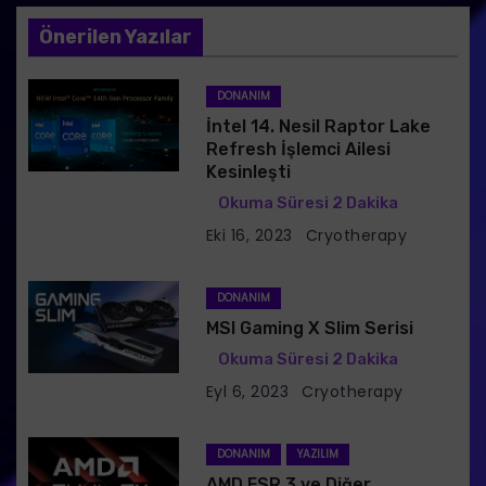
n
Önerilen Yazılar
m
DONANIM
e
İntel 14. Nesil Raptor Lake
s
Refresh İşlemci Ailesi
Kesinleşti
i
Eki 16, 2023
Cryotherapy
DONANIM
MSI Gaming X Slim Serisi
Eyl 6, 2023
Cryotherapy
DONANIM
YAZILIM
AMD FSR 3 ve Diğer